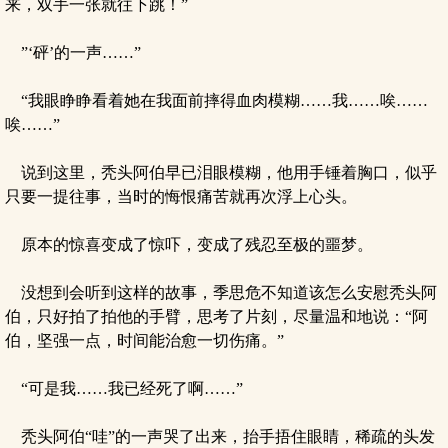
来，双手一张就往下跳！”
”‘砰’的一声……”
“我眼睁睁看着她在我面前摔得血肉模糊……我……唉……
唉……”
说到这里，秃头阿伯早已泪眼模糊，他用手锤着胸口，似乎
只要一提往事，当时的悔恨痛苦就再次浮上心头。
原本的惊喜变成了惊吓，变成了残忍至极的噩梦。
没想到会听到这样的故事，季思危不知道该怎么安慰秃头阿
伯，只好拍了拍他的手臂，思考了片刻，尽量温和地说：“阿
伯，坚强一点，时间能治愈一切伤痛。”
“可是我……我已经死了啊……”
秃头阿伯“哇”的一声哭了出来，抬手捂住眼睛，稀疏的头发