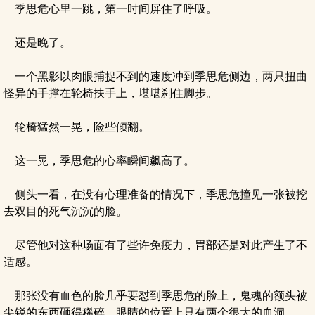
季思危心里一跳，第一时间屏住了呼吸。
还是晚了。
一个黑影以肉眼捕捉不到的速度冲到季思危侧边，两只扭曲
怪异的手撑在轮椅扶手上，堪堪刹住脚步。
轮椅猛然一晃，险些倾翻。
这一晃，季思危的心率瞬间飙高了。
侧头一看，在没有心理准备的情况下，季思危撞见一张被挖
去双目的死气沉沉的脸。
尽管他对这种场面有了些许免疫力，胃部还是对此产生了不
适感。
那张没有血色的脸几乎要怼到季思危的脸上，鬼魂的额头被
尖锐的东西砸得稀碎，眼睛的位置上只有两个很大的血洞。