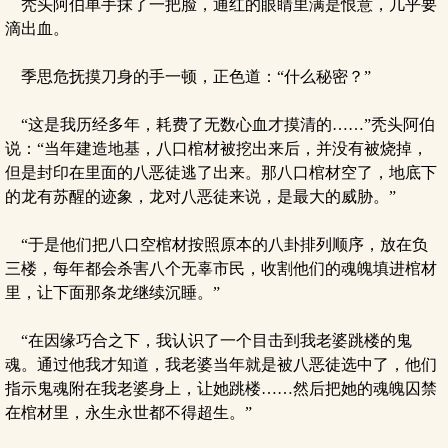
秃头阿伯单手抹了一把脸，通红的眼睛里满是恨意，几乎要
滴出血。
季思危抚摸刀身的手一顿，正色道：“什么秘密？”
“这是我历经多年，耗费了无数心血才摸清的……”秃头阿伯
说：“当年建造地基，八口棺材被挖出来后，并没有被烧掉，
但是封印在里面的八恶徒逃了出来。那八口棺材空了，地底下
的龙有苏醒的迹象，龙对八恶徒来说，是最大的威胁。”
“于是他们把八口空棺材按照原本的八卦排列顺序，放在负
三楼，每年都会杀害八个无辜市民，收割他们的魂魄填进棺材
里，让下面那条龙继续沉睡。”
“在因缘巧合之下，我认识了一个目击到我老婆跳楼的鬼
魂。通过他我才知道，我老婆当年就是被八恶徒选中了，他们
指示鬼魂附在我老婆身上，让她跳楼……然后把她的魂魄囚禁
在棺材里，永生永世都不得超生。”