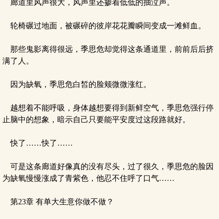
廊道里风声很大，风声里还掺着低低的抽泣声。
轮椅碾过地面，被碾碎的彼岸花花瓣瞬间变成一滩鲜血。
那些鬼影离得很远，季思危却觉得这条通道里，前前后后挤
满了人。
因为缺氧，季思危白皙的脸颊微微涨红。
越想着不能呼吸，身体越想要得到新鲜空气，季思危强行停
止脑中的想象，暗示自己只要能平安度过这段路就好。
快了……快了……
可是这条廊道好像真的没有尽头，过了很久，季思危的脸因
为缺氧慢慢涨成了青紫色，他忍不住呼了口气……
第23章 有单大生意你做不做？