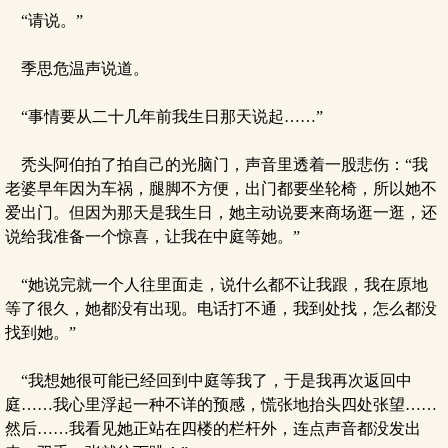
“请说。”
季思危温声说道。
“事情要从二十几年前我生日那天说起……”
秃头阿伯拍了拍自己的光脑门，声音里透着一股悲伤：“我
老婆早年因为车祸，腿脚不方便，出门都要坐轮椅，所以她不
爱出门。但因为那天是我生日，她主动说要来商场逛一逛，还
说给我准备一个惊喜，让我在中庭等她。”
“她说完就一个人往里面走，说什么都不让我跟，我在原地
等了很久，她都没有出现。电话打不通，我到处找，怎么都没
找到她。”
“我想她很可能已经回到中庭等我了，于是我再次返回中
庭……我心里浮起一种不详的预感，慌张地抬头四处张望……
然后……我看见她正站在四楼的栏杆外，连点声音都没发出