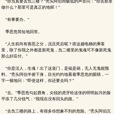
“你当真要去负三楼？”秃头阿伯用极低的声音问：“你去那里
做什么？那里可是真正的地狱！”
“有事要办。”
季思危简短地回答。
“人生前尚有善恶之分，况且死后呢？搭这趟电梯的乘客
里，除了你我之外都是新死鬼，负二楼里的鬼魂可不像新死鬼
那么好应付。”
“你是活人，生魂！出了这道门，是福是祸，无人无鬼能预
料。”秃头阿伯半俯下身，目光灼灼地看着季思危的眼睛，一
字一顿地问：“即使这样，你还要去吗？”
“去。”季思危勾起唇角，尖锐的虎牙给这张的明明如月的脸
平添了几分锐气：“我现在没有回头的路。”
“去负三楼的路上，有很多你想象不到的危险。”秃头阿伯沉