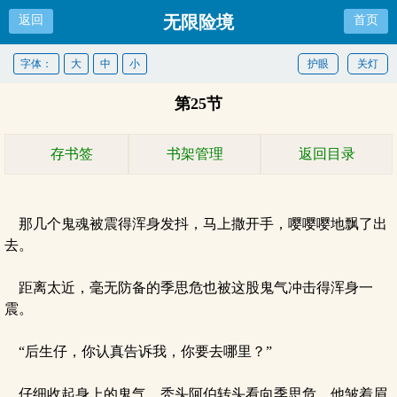
无限险境
返回
首页
字体：
大
中
小
护眼
关灯
第25节
存书签
书架管理
返回目录
那几个鬼魂被震得浑身发抖，马上撒开手，嘤嘤嘤地飘了出
去。
距离太近，毫无防备的季思危也被这股鬼气冲击得浑身一
震。
“后生仔，你认真告诉我，你要去哪里？”
仔细收起身上的鬼气，秃头阿伯转头看向季思危，他皱着眉