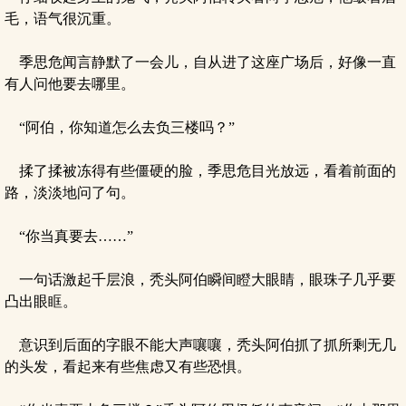
毛，语气很沉重。
季思危闻言静默了一会儿，自从进了这座广场后，好像一直
有人问他要去哪里。
“阿伯，你知道怎么去负三楼吗？”
揉了揉被冻得有些僵硬的脸，季思危目光放远，看着前面的
路，淡淡地问了句。
“你当真要去……”
一句话激起千层浪，秃头阿伯瞬间瞪大眼睛，眼珠子几乎要
凸出眼眶。
意识到后面的字眼不能大声嚷嚷，秃头阿伯抓了抓所剩无几
的头发，看起来有些焦虑又有些恐惧。