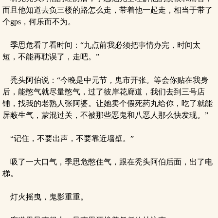
而且他知道去负三楼的路怎么走，带着他一起走，相当于带了
个gps，何乐而不为。
季思危看了看时间：“九点前我必须把事情办完，时间太
短，不能再耽误了，走吧。”
秃头阿伯说：“今晚是中元节，鬼市开张。等会你贴在我身
后，能憋气就尽量憋气，过了彼岸花廊道，我们去到三号店
铺，找我的老熟人张阿婆。让她卖个假死药丸给你，吃了就能
屏蔽生气，蒙混过关，不被那些恶鬼和八恶人那么快发现。”
“记住，不要出声，不要靠近墙壁。”
吸了一大口气，季思危憋住气，跟在秃头阿伯后面，出了电
梯。
灯火摇曳，鬼影重重。