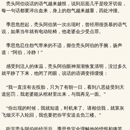
秃头阿伯说话的语气越来越恨，说到后面几乎是咬牙切齿，
每一句话都要淬出血来，身上的怨气越来越重，四处冲撞。
季思危想起，秃头阿伯第一次出现时，曾经用很羡慕的语气
说，如果当年就有电动轮椅，他老婆会少受点罪。
季思危忍住怨气带来的不适，握住秃头阿伯的手腕，扬声
道：“阿伯，冷静！”
感受到活人的体温，秃头阿伯眼神渐渐恢复清明，没过多久
就平静了下来，他闭了闭眼，说话的语调变得缓慢：
“我一直没有去投胎，只为了有朝一日，看到八恶徒受到天
道惩罚，我老婆能从棺材里出来，与我再见一面。”
“你出现的时候，我就知道，时机来了。请相信我，就算灰
飞烟灭不入轮回，我也要把你平安送去负三楼。”
听完秃头阿伯的经历后，季思危完全理解他的愤恨和痛苦，