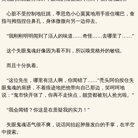
心脏不受控制地狂跳，季思危小心翼翼地用手捂住嘴巴，食
指与拇指捏住鼻孔，身体微微向另一边仰去。
“我刚刚明明闻到了活人的味道……奇怪……去哪里了……”
这个失眼鬼魂好像因为看不到，所以嗅觉格外的敏锐。
而且十分执着。
“这位先生，哪里有活人啊，你闻错了……”秃头阿伯按住失
眼鬼魂的肩膀，不着痕迹地把他带向自己那边，笑呵呵地
说：“鬼市快开张了，你再不走快点，靓货都被别人抢光啦。”
“我会闻错？你这是在质疑我的实力！”
失眼鬼魂语气很不爽，说话间抬起肿胀发白的手掌，在半空
中摸索。