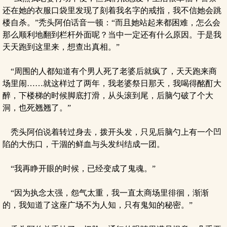
还在她的衣服口袋里发现了刻着我名字的戒指，我不信她会跳
楼自杀。”秃头阿伯话音一顿：“而且她站起来都困难，怎么会
那么顺利地翻到栏杆外面呢？当中一定还有什么原因。于是我
天天跑到这里来，想查出真相。”
“周围的人都知道有个男人死了老婆后就疯了，天天跑来商
场里闹……就这样过了两年，我老婆祭日那天，我喝得酩酊大
醉，下楼梯的时候脚底打滑，从头滚到尾，后脑勺破了个大
洞，也死翘翘了。”
秃头阿伯说着转过身去，拨开头发，只见后脑勺上有一个凹
陷的大伤口，干涸的鲜血与头发纠结成一团。
“我再睁开眼的时候，已经变成了鬼魂。”
“因为执念太强，怨气太重，我一直太商场里徘徊，渐渐
的，我知道了这座广场不为人知，只有鬼知的秘密。”