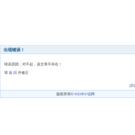
出现错误！
错误原因：对不起，该文章不存在！
请
返 回
并修正
[
关
版权所有©
m1n8小说网