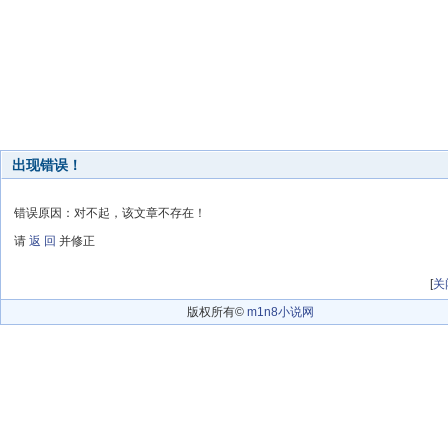
出现错误！
错误原因：对不起，该文章不存在！
请
返 回
并修正
[
关
版权所有©
m1n8小说网