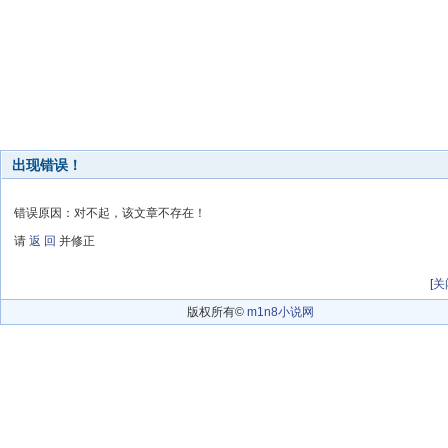
出现错误！
错误原因：对不起，该文章不存在！
请
返 回
并修正
[
关
版权所有©
m1n8小说网