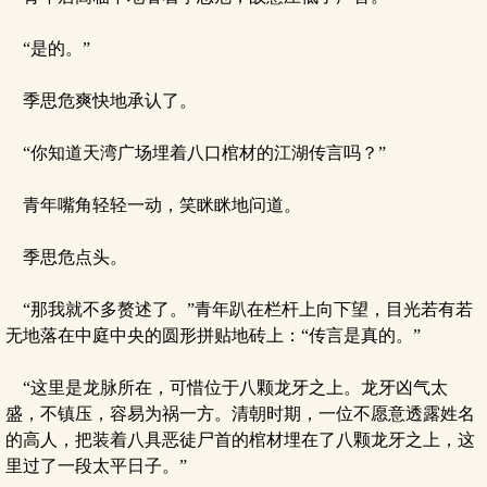
“是的。”
季思危爽快地承认了。
“你知道天湾广场埋着八口棺材的江湖传言吗？”
青年嘴角轻轻一动，笑眯眯地问道。
季思危点头。
“那我就不多赘述了。”青年趴在栏杆上向下望，目光若有若
无地落在中庭中央的圆形拼贴地砖上：“传言是真的。”
“这里是龙脉所在，可惜位于八颗龙牙之上。龙牙凶气太
盛，不镇压，容易为祸一方。清朝时期，一位不愿意透露姓名
的高人，把装着八具恶徒尸首的棺材埋在了八颗龙牙之上，这
里过了一段太平日子。”