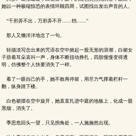
她以一种极端惊恐的表情环顾四周，试图找出发出声音的人。
“千邪弄不出，万邪弄不开……铛……”
那人又懒洋洋地念了一句。
轻描淡写念出来的咒语在空中掀起一股无形的浪潮，白裙女
子捂着耳朵哀叫一声，身体不断扭动挣扎，四肢慢慢变得透
明，仿佛整个人快要消失了一样。
看了一眼自己的手，她不敢再停留，用尽力气撑着栏杆一
翻，纵身跳下楼。
白色裙摆在空中旋开，她直直扎进中庭的地板上，化成一股
黑烟，消失了。
季思危回头一望，只见拐角处，一人施施然出现。