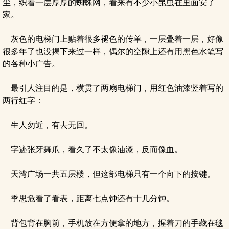
尘，织着一层厚厚的蜘蛛网，看来有不少小昆虫在里面安了
家。
灰色的电梯门上贴着很多褪色的传单，一层叠着一层，好像
很多年了也没揭下来过一样，偶尔的空隙上还有用黑色水笔写
的各种小广告。
最引人注目的是，横贯了两扇电梯门，用红色油漆竖着写的
两行红字：
生人勿近，有去无回。
字迹张牙舞爪，看久了不太像油漆，反而像血。
天湾广场一共五层楼，但这部电梯只有一个向下的按键。
季思危看了看表，距离七点钟还有十几分钟。
背包背在胸前，手机放在方便拿的地方，握着刀的手藏在毯