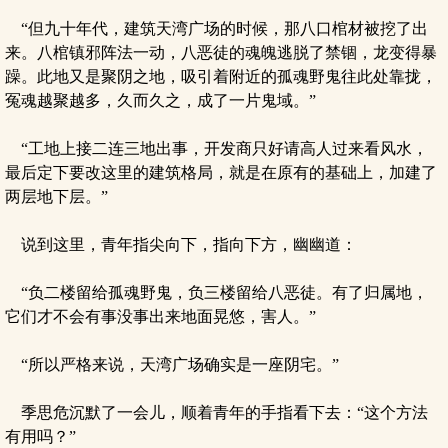
“但九十年代，建筑天湾广场的时候，那八口棺材被挖了出
来。八棺镇邪阵法一动，八恶徒的魂魄逃脱了禁锢，龙变得暴
躁。此地又是聚阴之地，吸引着附近的孤魂野鬼往此处靠拢，
冤魂越聚越多，久而久之，成了一片鬼域。”
“工地上接二连三地出事，开发商只好请高人过来看风水，
最后定下要改这里的建筑格局，就是在原有的基础上，加建了
两层地下层。”
说到这里，青年指尖向下，指向下方，幽幽道：
“负二楼留给孤魂野鬼，负三楼留给八恶徒。有了归属地，
它们才不会有事没事出来地面晃悠，害人。”
“所以严格来说，天湾广场确实是一座阴宅。”
季思危沉默了一会儿，顺着青年的手指看下去：“这个方法
有用吗？”