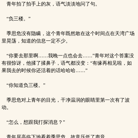
青年拍了拍手上的灰，语气淡淡地问了句。
“负三楼。”
季思危没有隐瞒，这个青年既然敢在这个时间点在天湾广场
里晃荡，知道的信息一定不少。
“你要去那里啊……我晚一点也会去……”青年对这个答案没
有很惊讶，他揉了揉鼻子，语气都没变：“有缘再相见啦，如
果我去的时候你还活着的话哈哈哈……”
“你知道负三楼。”
季思危对上青年的目光，干净温润的眼睛里第一次有了波
动。
“怎么，想跟我打探消息？”
青年居高临下地看着季思危，故意压低了声音。