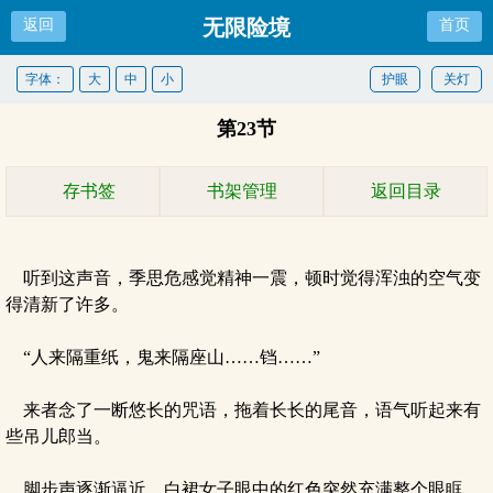
无限险境
返回
首页
字体：
大
中
小
护眼
关灯
第23节
存书签
书架管理
返回目录
听到这声音，季思危感觉精神一震，顿时觉得浑浊的空气变
得清新了许多。
“人来隔重纸，鬼来隔座山……铛……”
来者念了一断悠长的咒语，拖着长长的尾音，语气听起来有
些吊儿郎当。
脚步声逐渐逼近，白裙女子眼中的红色突然充满整个眼眶，