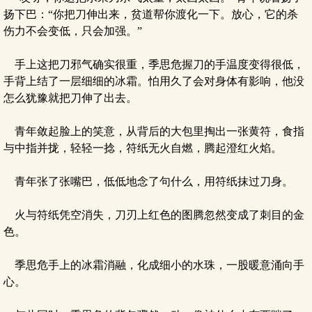
扬下巴：“你把刀伸出来，贫道帮你渡化一下。放心，它的杀
伤力不会变低，只会加强。”
手上这把刀邪气确实很重，季思危握刀的手温度变得很低，
手背上结了一层细细的冰霜。怕用久了会对身体有影响，他没
怎么犹豫就把刀伸了出去。
青年敛起脸上的笑意，从背后的大包里掏出一张黄符，食指
与中指并拢，轻轻一捻，符纸无火自燃，腾起澄红火焰。
青年张了张嘴巴，低低地念了句什么，用符纸抹过刀身。
火与符纸凭空消失，刀刃上红色的图腾忽然变成了刺目的金
色。
季思危手上的冰霜消融，化成细小的水珠，一股暖意涌向手
心。