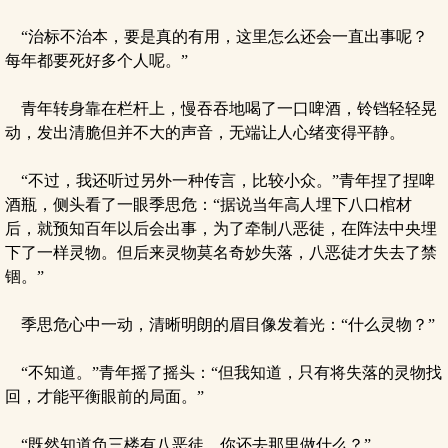
“治标不治本，要是真的有用，这里怎么还会一直出事呢？
每年都要死好多个人呢。”
青年转身靠在栏杆上，慢吞吞地喝了一口啤酒，铃铛轻轻晃
动，发出清脆但并不大的声音，无端让人心绪变得平静。
“不过，我还听过另外一种传言，比较小众。”青年捏了捏啤
酒瓶，侧头看了一眼季思危：“据说当年高人埋下八口棺材
后，就预知百年以后会出事，为了牵制八恶徒，在阵法中央埋
下了一样灵物。但后来灵物莫名奇妙失落，八恶徒才失去了禁
锢。”
季思危心中一动，清晰明朗的眉目像发着光：“什么灵物？”
“不知道。”青年摇了摇头：“但我知道，只有将失落的灵物找
回，才能平衡眼前的局面。”
“既然知道负三楼有八恶徒，你还去那里做什么？”