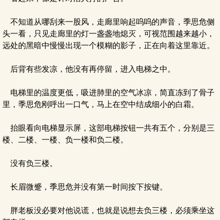
不知道从哪刮来一股风，走廊里响起呜呜的声音，季思危侧
头一看，只见走廊里的灯一盏盏地熄灭，可视范围越来越小，
远处的黑暗中慢慢出现一个模糊的影子，正在向着这里靠近。
后背有些发凉，他没有再停留，进入电梯之中。
电梯里的温度更低，吸进肺里的空气冰凉，简直冻到了骨子
里，季思危刚呼出一口气，马上在空中结成细小的白霜。
抬眼看向电梯显示屏，这部电梯按钮一共有五个，分别是三
楼、二楼、一楼、负一楼和负二楼。
没有负三楼。
长眉微蹙，季思危并没有第一时间按下按键。
胖老板没必要对他说谎，也就是说想去负三楼，必须乘坐这