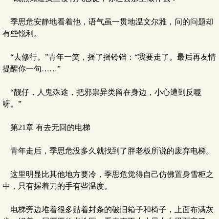
季思危安静地看着他，语气虽一贯地温文尔雅，问的问题却
有些锐利。
“去修行。”青年一笑，摇了摇铃铛：“我要走了。最后再友情
提醒你一句……”
“靓仔，人鬼殊途，把邪祟异类留在身边，小心遭到反噬
呀。”
第21章 有去无回的电梯
青年走后，季思危没多久就找到了胖老板所说的废弃电梯。
这里明显比其他地方要冷，季思危觉得自己仿佛置身雪柜之
中，只有握着刀的手有些温度。
电梯旁边堆着很多贴着封条的破旧箱子和椅子，上面布满灰