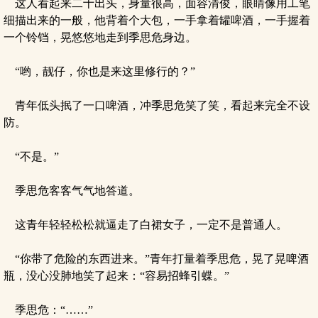
这人看起来二十出头，身量很高，面容清俊，眼睛像用工笔
细描出来的一般，他背着个大包，一手拿着罐啤酒，一手握着
一个铃铛，晃悠悠地走到季思危身边。
“哟，靓仔，你也是来这里修行的？”
青年低头抿了一口啤酒，冲季思危笑了笑，看起来完全不设
防。
“不是。”
季思危客客气气地答道。
这青年轻轻松松就逼走了白裙女子，一定不是普通人。
“你带了危险的东西进来。”青年打量着季思危，晃了晃啤酒
瓶，没心没肺地笑了起来：“容易招蜂引蝶。”
季思危：“……”