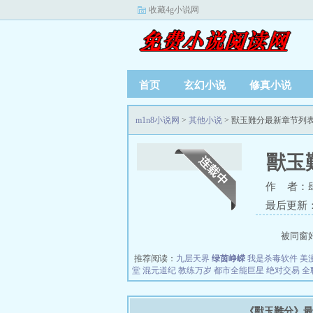
收藏4g小说网
首页
玄幻小说
修真小说
m1n8小说网
>
其他小说
> 獸玉難分最新章节列
獸玉
作 者：
最后更新：20
被同窗好
推荐阅读：
九层天界
绿茵峥嵘
我是杀毒软件
美
堂
混元道纪
教练万岁
都市全能巨星
绝对交易
全
《獸玉難分》