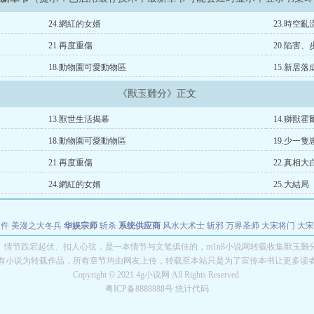
24.網紅的女婿
23.時空亂
21.再度重傷
20.陷害
18.動物園可愛動物區
15.新居
《獸玉難分》正文
13.獸世生活揭幕
14.獅獸霍
18.動物園可愛動物區
19.少一隻
21.再度重傷
22.真相大
24.網紅的女婿
25.大結局
软件
美漫之大冬兵
华娱宗师
斩杀
系统供应商
风水大术士
斩邪
万界圣师
大宋将门
大宋
能巨星
绝对交易
全职武神
位面复制大师
华娱特效大亨
原始大厨王
怪物聊天群
某美漫
》情节跌宕起伏、扣人心弦，是一本情节与文笔俱佳的，m1n8小说网转载收集獸玉難
有小说为转载作品，所有章节均由网友上传，转载至本站只是为了宣传本书让更多读
长别打脸
Copyright © 2021 4g小说网 All Rights Reserved.
粤ICP备8888888号 统计代码