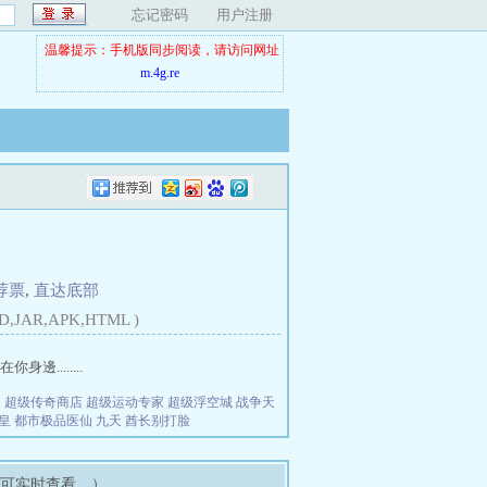
忘记密码
用户注册
温馨提示：手机版同步阅读，请访问网址
m.4g.re
荐票
,
直达底部
D,JAR,APK,HTML )
.......
夫
超级传奇商店
超级运动专家
超级浮空城
战争天
皇
都市极品医仙
九天
酋长别打脸
即可实时查看。）