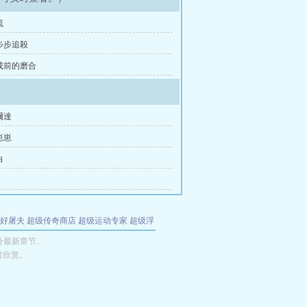
流
、步步追殺
落成前的磨合
爾達
崽崽
白
好屠夫
超级传奇商店
超级运动专家
超级浮
的特工
我夺舍了魔皇
都市极品医仙
九天
酋
分最新章节。
者欣赏。