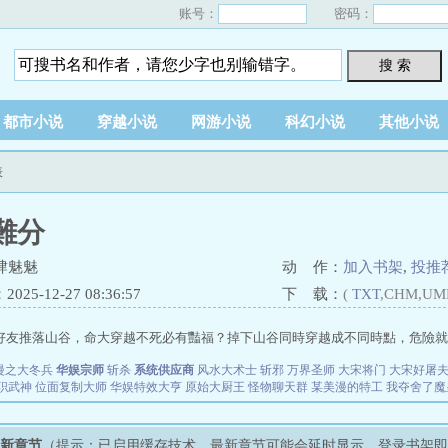
账号：
密码：
搜 索
都市小说
穿越小说
网游小说
科幻小说
其他小说
表
難分
肆魅魅
动 作：
加入书架
,
投推
25-12-27 08:36:57
下 载：
(
TXT
,CHM,UM
友推落山谷，命大穿越不死必有豔福？掉下山谷同時穿越成不同時點，危險就在你身邊.
漫之大冬兵
华娱宗师
斩杀
系统供应商
风水大术士
斩邪
万界圣师
大宋将门
大宋好屠
职武神
位面复制大师
华娱特效大亨
原始大厨王
怪物聊天群
某美漫的特工
我夺舍了魔
最新章节
（提示：已启用缓存技术，最新章节可能会延时显示，登录书架