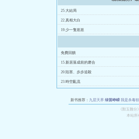
25.大結局
22.真相大白
19.少一隻崽崽
免費回饋
15.新居落成前的磨合
20.陷害、步步追殺
23.時空亂流
新书推荐：
九层天界
绿茵峥嵘
我是杀毒
空城
战争天堂
混元道纪
教练万岁
都市全
《獸玉難分
本站所