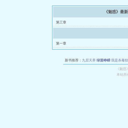
《魅惑》最
第三章
第一章
新书推荐：
九层天界
绿茵峥嵘
我是杀毒
空城
战争天堂
混元道纪
教练万岁
都市全
《魅惑
本站所