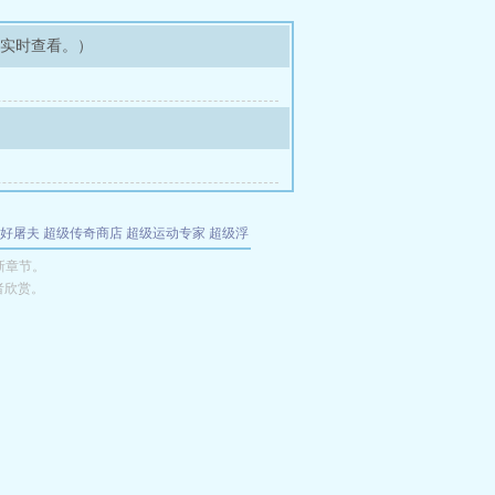
可实时查看。）
好屠夫
超级传奇商店
超级运动专家
超级浮
的特工
我夺舍了魔皇
都市极品医仙
九天
酋
新章节。
者欣赏。