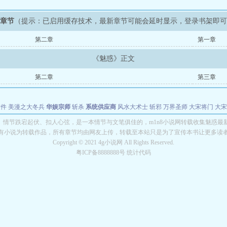
新章节
（提示：已启用缓存技术，最新章节可能会延时显示，登录书架即
第二章
第一章
《魅惑》正文
第二章
第三章
软件
美漫之大冬兵
华娱宗师
斩杀
系统供应商
风水大术士
斩邪
万界圣师
大宋将门
大宋
能巨星
绝对交易
全职武神
位面复制大师
华娱特效大亨
原始大厨王
怪物聊天群
某美漫
》情节跌宕起伏、扣人心弦，是一本情节与文笔俱佳的，m1n8小说网转载收集魅惑最
有小说为转载作品，所有章节均由网友上传，转载至本站只是为了宣传本书让更多读
长别打脸
Copyright © 2021 4g小说网 All Rights Reserved.
粤ICP备8888888号 统计代码