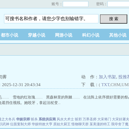
账号：
密码：
搜 索
都市小说
穿越小说
网游小说
科幻小说
其他小说
初霽
动 作：
加入书架
,
投推
25-12-31 20:43:34
下 载：
(
TXT
,CHM,UM
毛…… 雪地的红玫瑰…… 黑森林里的荆棘…… 在法阵上依序摆好需要的祭
遮挡住视线。她咬牙，拿起法杖变...
漫之大冬兵
华娱宗师
斩杀
系统供应商
风水大术士
斩邪
万界圣师
大宋将门
大宋好屠
职武神
位面复制大师
华娱特效大亨
原始大厨王
怪物聊天群
某美漫的特工
我夺舍了魔