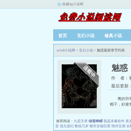
收藏4g小说网
首页
玄幻小说
修真小说
m1n8小说网
>
玄幻小说
> 魅惑最新章节列表
魅惑
作 者：
最后更新：20
鹰的羽
帽子，好避免
推荐阅读：
九层天界
绿茵峥嵘
我是杀毒软件
美
堂
混元道纪
教练万岁
都市全能巨星
绝对交易
全