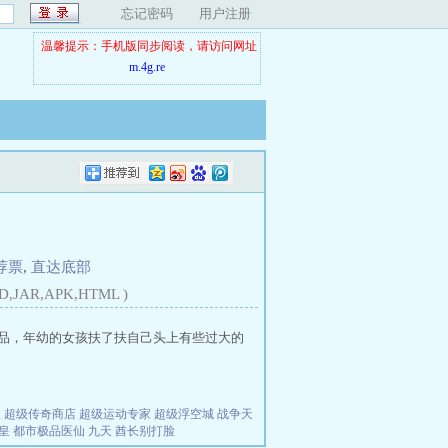
忘记密码
用户注册
温馨提示：手机版同步阅读，请访问网址
m.4g.re
荐票
,
直达底部
D,JAR,APK,HTML )
品，年幼的女孩扶了扶自己头上有些过大的
夫
超级传奇商店
超级运动专家
超级浮空城
战争天
皇
都市极品医仙
九天
酋长别打脸