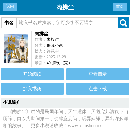
肉拂尘
返回
首页
书名
肉拂尘
作者：
朱投仁
分类：
修真小说
状态：连载中
更新：2025-12-28
最新：
40.清欢（完）
开始阅读
查看目录
加入书架
点击下载
小说简介
《肉佛尘》讲的是民国年间，天生道体，天道宠儿清欢下山
历练，自以为世间第一，便肆意妄为，玩弄姻缘，弄出许多洋
相的故事。 更多小说请收藏：www.xiaoshuo.uk...