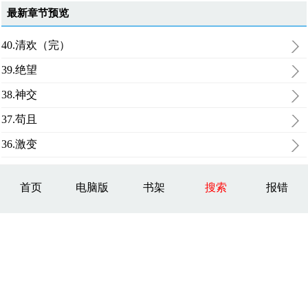
最新章节预览
40.清欢（完）
39.绝望
38.神交
37.苟且
36.激变
首页
电脑版
书架
搜索
报错