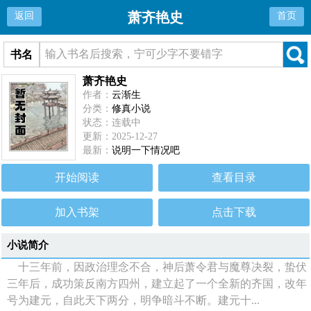
萧齐艳史
返回
首页
书名
萧齐艳史
作者：
云渐生
分类：
修真小说
状态：连载中
更新：2025-12-27
最新：
说明一下情况吧
开始阅读
查看目录
加入书架
点击下载
小说简介
十三年前，因政治理念不合，神后萧令君与魔尊决裂，蛰伏
三年后，成功策反南方四州，建立起了一个全新的齐国，改年
号为建元，自此天下两分，明争暗斗不断。建元十...