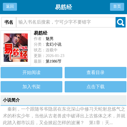
易筋经
返回
首页
书名
易筋经
作者：
魅男
分类：
玄幻小说
状态：连载中
更新：2026-01-23
最新：
第1986节
开始阅读
查看目录
加入书架
点击下载
小说简介
秦刺，一个跟随爷爷隐居在东北深山中修习天蛇射息炼气之
术的朴实少年，当他从古老兽皮中破译出上古炼体之术，并就
此踏入都市以后，又会掀起怎样的波澜？ 第1章：天...