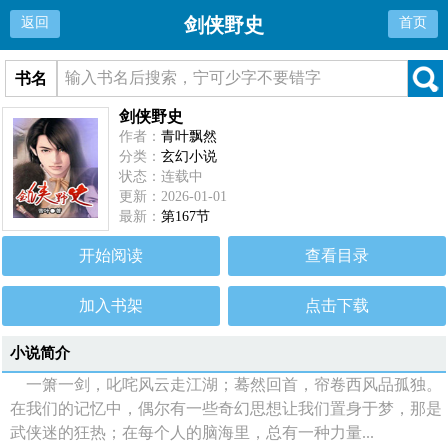
剑侠野史
返回
首页
书名
剑侠野史
作者：
青叶飘然
分类：
玄幻小说
状态：连载中
更新：2026-01-01
最新：
第167节
开始阅读
查看目录
加入书架
点击下载
小说简介
一箫一剑，叱咤风云走江湖；蓦然回首，帘卷西风品孤独。
在我们的记忆中，偶尔有一些奇幻思想让我们置身于梦，那是
武侠迷的狂热；在每个人的脑海里，总有一种力量...