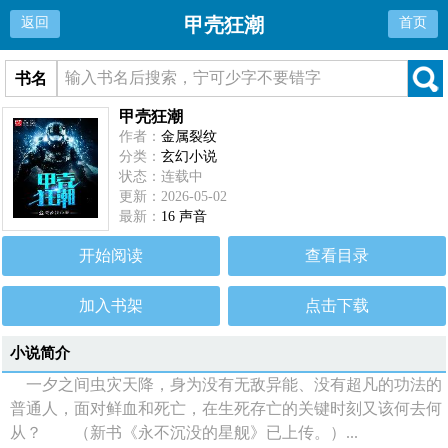
甲壳狂潮
返回
首页
书名
甲壳狂潮
作者：
金属裂纹
分类：
玄幻小说
状态：连载中
更新：2026-05-02
最新：
16 声音
开始阅读
查看目录
加入书架
点击下载
小说简介
一夕之间虫灾天降，身为没有无敌异能、没有超凡的功法的
普通人，面对鲜血和死亡，在生死存亡的关键时刻又该何去何
从？ （新书《永不沉没的星舰》已上传。）...