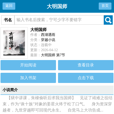
大明国师
返回
首页
书名
大明国师
作者：
西湖遇雨
分类：
穿越小说
状态：连载中
更新：2026-04-12
最新：
大明国师 第7节
开始阅读
查看目录
加入书架
点击下载
小说简介
【狱中讲课，朱棣偷听后求我当国师】 见证了靖难之役结
束，作为“诛十族”对象的姜星火终于松了口气。 身为资深穿
越者，九世穿越即可回现代永生。 自觉马上大功告成...