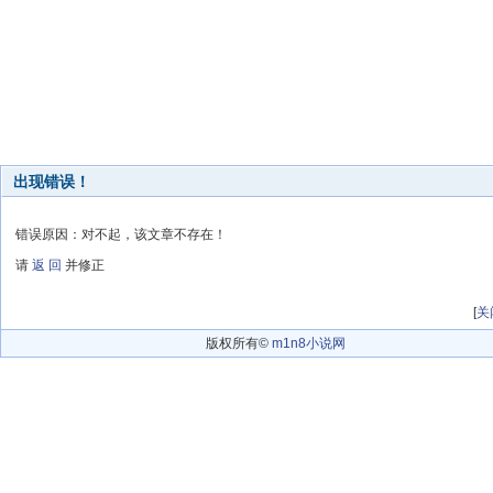
出现错误！
错误原因：对不起，该文章不存在！
请
返 回
并修正
[
关
版权所有©
m1n8小说网