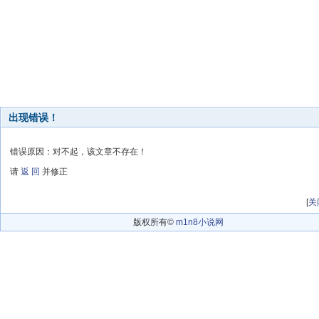
出现错误！
错误原因：对不起，该文章不存在！
请
返 回
并修正
[
关
版权所有©
m1n8小说网